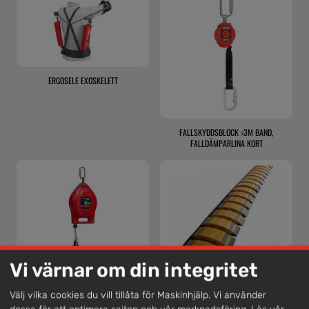
ERGOSELE EXOSKELETT
FALLSKYDDSBLOCK >3M BAND,
FALLDÄMPARLINA KORT
Vi värnar om din integritet
Välj vilka cookies du vill tillåta för Maskinhjälp. Vi använder
FALLSKYDDSBLOCK MED VAJER
FARTHINDER, SNOKEN