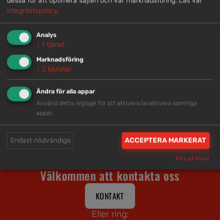
dessa för att optimera sajten och vår marknadsföring.
Läs vår
integritetspolicy
.
Analys
↓
1
tjänst
Marknadsföring
↓
2
tjänster
Ändra för alla appar
FJÄRRKONTROLL TILL GRIND
FLERFUNKTIONSLASER
Använd detta reglage för att aktivera/avaktivera samtliga
appar.
←
1
2
3
4
5
6
…
16
17
18
→
Endast nödvändiga
ACCEPTERA MARKERAT
Körs på Klaro!
Välkommen att kontakta oss
KONTAKT
Eller ring: