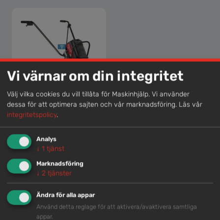
Vi värnar om din integritet
Välj vilka cookies du vill tillåta för Maskinhjälp. Vi använder
dessa för att optimera sajten och vår marknadsföring.
Läs vår
VIBROSLODA, ENKEL, BATTERIDRIVEN
integritetspolicy
.
Analys
↓
1
tjänst
Välkommen att kontakta oss
Marknadsföring
↓
2
tjänster
KONTAKT
Ändra för alla appar
Eller ring:
Använd detta reglage för att aktivera/avaktivera samtliga
033 - 10 55 70
appar.