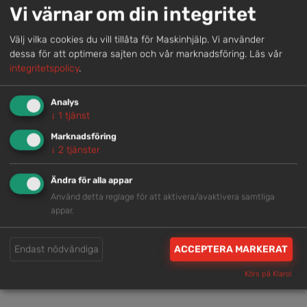
Genom att samla våra medarbetare lokalt erbjuder vi
Vi värnar om din integritet
helhetslösningar.
Välj vilka cookies du vill tillåta för Maskinhjälp. Vi använder
dessa för att optimera sajten och vår marknadsföring.
Läs vår
Snabb service
integritetspolicy
.
Vi har tillgänglig personal som är redo att hjälpa dig.
Analys
↓
1
tjänst
Trygg rådgivning
Marknadsföring
↓
2
tjänster
Våra hjälpsamma medarbetare är experter inom
branschen.
Ändra för alla appar
Använd detta reglage för att aktivera/avaktivera samtliga
appar.
Brett och samlat utbud
Vi har en välsorterad maskinpark med hög
Endast nödvändiga
ACCEPTERA MARKERAT
tillgänglighet.
Körs på Klaro!