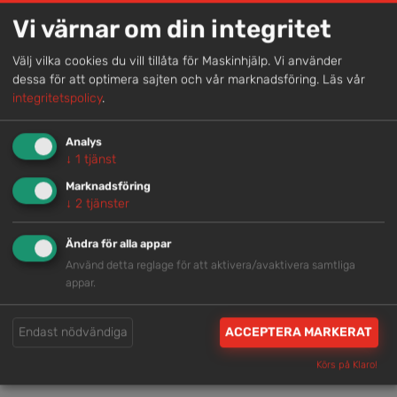
Vi värnar om din integritet
Genom att samla våra medarbetare lokalt erbjuder vi
helhetslösningar.
Välj vilka cookies du vill tillåta för Maskinhjälp. Vi använder
dessa för att optimera sajten och vår marknadsföring.
Läs vår
integritetspolicy
.
Snabb service
Vi har tillgänglig personal som är redo att hjälpa dig.
Analys
↓
1
tjänst
Marknadsföring
Trygg rådgivning
↓
2
tjänster
Våra hjälpsamma medarbetare är experter inom
Ändra för alla appar
branschen.
Använd detta reglage för att aktivera/avaktivera samtliga
appar.
Brett och samlat utbud
Endast nödvändiga
ACCEPTERA MARKERAT
Vi har en välsorterad maskinpark med hög
tillgänglighet.
Körs på Klaro!