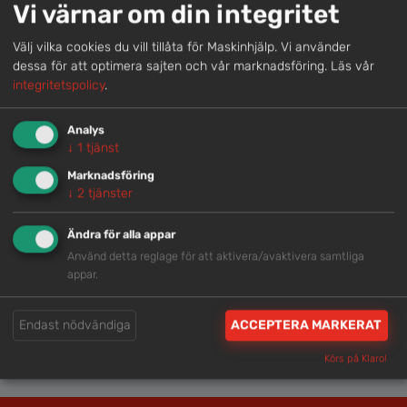
Vi värnar om din integritet
Välj vilka cookies du vill tillåta för Maskinhjälp. Vi använder
dessa för att optimera sajten och vår marknadsföring.
Läs vår
GÅNGBRO MED RÄCKE <3,2 M
GÅNGBRO MED RÄCKE <4 M
integritetspolicy
.
Analys
↓
1
tjänst
Marknadsföring
↓
2
tjänster
Ändra för alla appar
Använd detta reglage för att aktivera/avaktivera samtliga
appar.
GÅNGBRO MED RÄCKE <6 M
GJUTPLATTA TILL
AVVÄGNINGSINSTRUMENT
Endast nödvändiga
ACCEPTERA MARKERAT
←
1
2
3
4
5
6
7
…
16
17
18
→
Körs på Klaro!