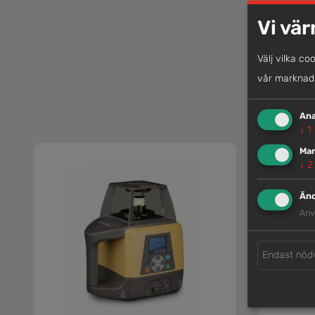
Vi vär
Välj vilka co
vår marknads
Ana
↓
1
Mar
↓
2
Änd
Anv
Endast nöd