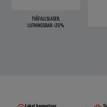
TVÅFALLSLASER,
LUTNINGSBAR <25%
Lokal kompetens
S