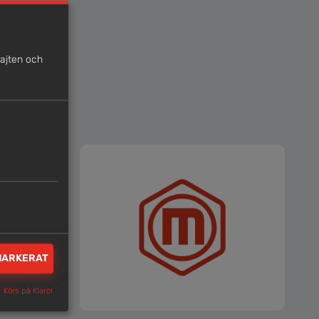
sajten och
MARKERAT
Körs på Klaro!