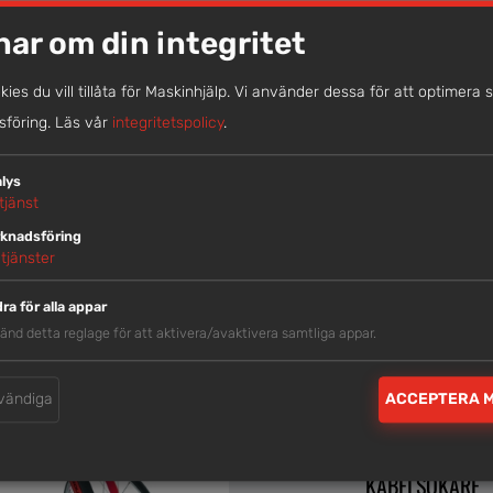
nar om din integritet
LIKNANDE MASKINER
okies du vill tillåta för Maskinhjälp. Vi använder dessa för att optimera 
föring.
Läs vår
integritetspolicy
.
lys
tjänst
knadsföring
tjänster
ra för alla appar
änd detta reglage för att aktivera/avaktivera samtliga appar.
vändiga
ACCEPTERA 
KABELSÖKARE