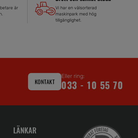
betare är
Vi har en välsorterad
n.
maskinpark med hög
tillgänglighet.
Eller ring:
KONTAKT
033 - 10 55 70
LÄNKAR