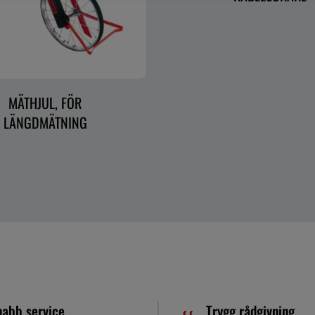
MÄTHJUL, FÖR
LÄNGDMÄTNING
nabb service
Trygg rådgivning