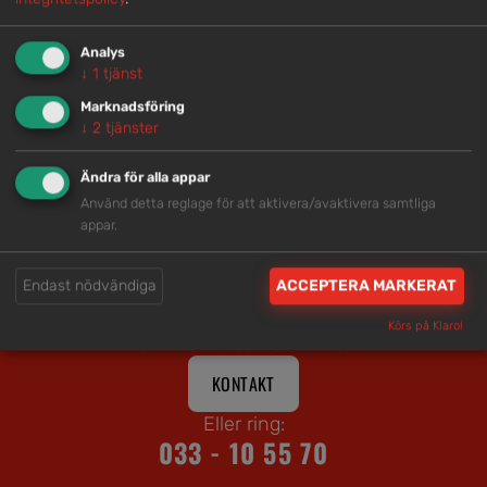
Analys
↓
1
tjänst
Marknadsföring
↓
2
tjänster
VARNINGSLYCKTA MED GUL BLINKANDE
VARNINGSLYCKTA MED RÖTT FAST SKEN
SKEN
Ändra för alla appar
Använd detta reglage för att aktivera/avaktivera samtliga
←
1
2
3
…
14
15
16
17
18
→
appar.
Endast nödvändiga
ACCEPTERA MARKERAT
Välkommen att kontakta oss
Körs på Klaro!
KONTAKT
Eller ring:
033 - 10 55 70