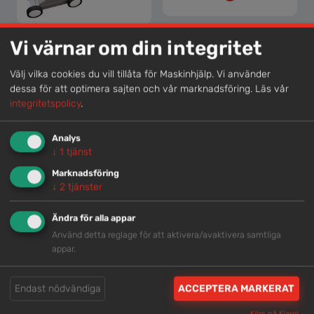
LYFTOK FÖR DELTABLOC
LINJEMÅLNINGSMASKIN, HANDFÖRD
Vi värnar om din integritet
Välj vilka cookies du vill tillåta för Maskinhjälp. Vi använder
dessa för att optimera sajten och vår marknadsföring.
Läs vår
integritetspolicy
.
Analys
↓
1
tjänst
LYFTOK FÖR TRAFIKBUFFERT
MINIGUARD, SKYDDSBARRIÄR
Marknadsföring
↓
2
tjänster
Ändra för alla appar
Använd detta reglage för att aktivera/avaktivera samtliga
appar.
Endast nödvändiga
ACCEPTERA MARKERAT
MINIGUARD, STARTELEMENT (HONA)
MINIGUARD, STOPPELEMENT (HANE)