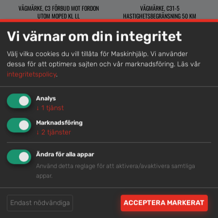
VÄGMÄRKE, C3 FÖRBUD MOT FORDON
VÄGMÄRKE, C31-5
UTOM MOPED KL LL
HASTIGHETSBEGRÄNSNING 50 KM
Vi värnar om din integritet
Välj vilka cookies du vill tillåta för Maskinhjälp. Vi använder
dessa för att optimera sajten och vår marknadsföring.
Läs vår
integritetspolicy
.
Analys
↓
1
tjänst
VÄGMÄRKE, C31-9
VÄGMÄRKE, C39 FÖRBUD ATT STANNA OCH
HASTIGHETSBEGRÄNSNING 90 KM
PARKERA
Marknadsföring
↓
2
tjänster
Ändra för alla appar
Använd detta reglage för att aktivera/avaktivera samtliga
appar.
Endast nödvändiga
ACCEPTERA MARKERAT
VÄGMÄRKE, C4 FÖRBUD MOT INFART MED
VÄGMÄRKE, D2 PÅBJUDEN KÖRBANA