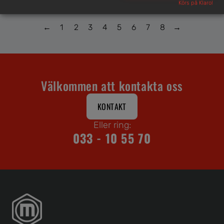
FORDON MED FLER ÄN 4 HJUL
Körs på Klaro!
←
1
2
3
4
5
6
7
8
→
Välkommen att kontakta oss
KONTAKT
Eller ring:
033 - 10 55 70