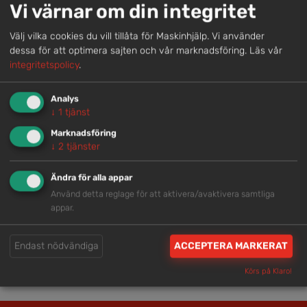
Vi värnar om din integritet
helhetslösningar.
Välj vilka cookies du vill tillåta för Maskinhjälp. Vi använder
dessa för att optimera sajten och vår marknadsföring.
Läs vår
Snabb service
integritetspolicy
.
Vi har tillgänglig personal som är redo att hjälpa dig.
Analys
↓
1
tjänst
Trygg rådgivning
Marknadsföring
↓
2
tjänster
Våra hjälpsamma medarbetare är experter inom
branschen.
Ändra för alla appar
Använd detta reglage för att aktivera/avaktivera samtliga
appar.
Brett och samlat utbud
Vi har en välsorterad maskinpark med hög
Endast nödvändiga
ACCEPTERA MARKERAT
tillgänglighet.
Körs på Klaro!