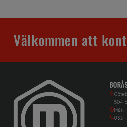
Välkommen att kont
BORÅS
Göteb
504 6
Mån -
033 -