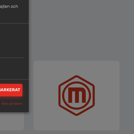
sajten och
MARKERAT
Körs på Klaro!