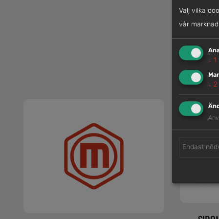
Välj vilka co
vår marknads
Ana
↓
1
Mar
↓
2
Änd
Anv
Endast nöd