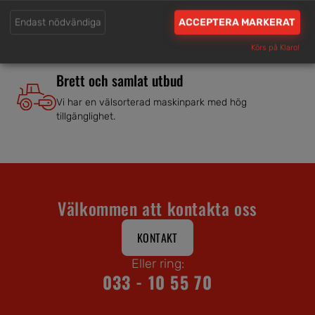
Våra hjälpsamma medarbetare är experter inom
Endast nödvändiga
ACCEPTERA MARKERAT
branschen.
Körs på Klaro!
Brett och samlat utbud
Vi har en välsorterad maskinpark med hög
tillgänglighet.
Välkommen att kontakta oss
KONTAKT
Eller ring:
033 - 10 55 70