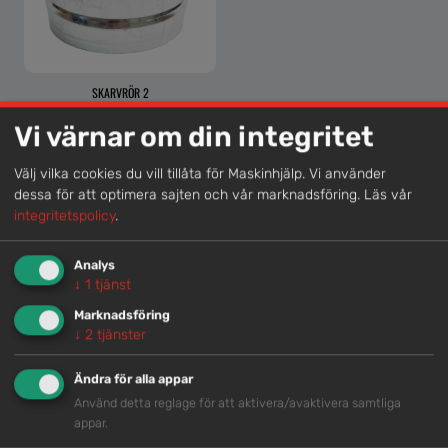
SKARVRÖR 2
Vi värnar om din integritet
Välj vilka cookies du vill tillåta för Maskinhjälp. Vi använder
dessa för att optimera sajten och vår marknadsföring.
Läs vår
Lokal kompetens
integritetspolicy
.
Genom att samla våra medarbetare lokalt erbjuder vi
helhetslösningar.
Analys
↓
1
tjänst
Marknadsföring
Snabb service
↓
2
tjänster
Vi har tillgänglig personal som är redo att hjälpa dig.
Ändra för alla appar
Använd detta reglage för att aktivera/avaktivera samtliga
appar.
Trygg rådgivning