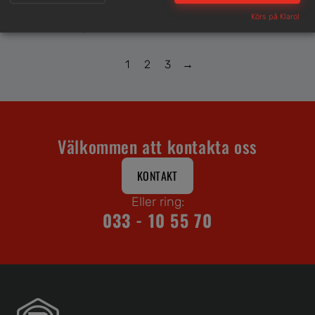
Körs på Klaro!
FATPUMP, MANUELL
1
2
3
→
Välkommen att kontakta oss
KONTAKT
Eller ring:
033 - 10 55 70