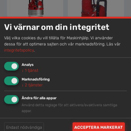
Vi värnar om din integritet
Välj vilka cookies du vill tillåta för Maskinhjälp. Vi använder
dessa för att optimera sajten och vår marknadsföring.
Läs vår
CENTRIFUGALPUMP 4 <3000 L/MIN, EL
integritetspolicy
.
Analys
↓
1
tjänst
CENTRIFUGALPUMP 6 <6000 L/MIN, EL
Marknadsföring
↓
2
tjänster
Ändra för alla appar
Använd detta reglage för att aktivera/avaktivera samtliga
appar.
Endast nödvändiga
ACCEPTERA MARKERAT
LÅGSUGSKRAGE TILL 642422