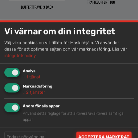
TRAFIKBUFFERT 100
BUFFERTTRAVE, 3 DÄCK
Vi värnar om din integritet
Lokal kompetens
Välj vilka cookies du vill tillåta för Maskinhjälp. Vi använder
dessa för att optimera sajten och vår marknadsföring.
Läs vår
Genom att samla våra medarbetare lokalt erbjuder vi
integritetspolicy
.
helhetslösningar.
Analys
↓
1
tjänst
Snabb service
Marknadsföring
Vi har tillgänglig personal som är redo att hjälpa dig.
↓
2
tjänster
Ändra för alla appar
Trygg rådgivning
Använd detta reglage för att aktivera/avaktivera samtliga
appar.
Våra hjälpsamma medarbetare är experter inom
branschen.
Endast nödvändiga
ACCEPTERA MARKERAT