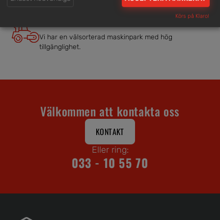
Körs på Klaro!
Brett och samlat utbud
Vi har en välsorterad maskinpark med hög
tillgänglighet.
Välkommen att kontakta oss
KONTAKT
Eller ring:
033 - 10 55 70