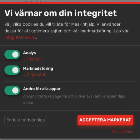
Lokal kompetens
Vi värnar om din integritet
Genom att samla våra medarbetare lokalt erbjuder vi
helhetslösningar.
Välj vilka cookies du vill tillåta för Maskinhjälp. Vi använder
dessa för att optimera sajten och vår marknadsföring.
Läs vår
integritetspolicy
.
Snabb service
Vi har tillgänglig personal som är redo att hjälpa dig.
Analys
↓
1
tjänst
Marknadsföring
Trygg rådgivning
↓
2
tjänster
Våra hjälpsamma medarbetare är experter inom
Ändra för alla appar
branschen.
Använd detta reglage för att aktivera/avaktivera samtliga
appar.
Brett och samlat utbud
Endast nödvändiga
ACCEPTERA MARKERAT
Vi har en välsorterad maskinpark med hög
tillgänglighet.
Körs på Klaro!