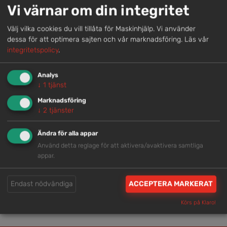
Genom att samla våra medarbetare lokalt erbjuder vi
Vi värnar om din integritet
helhetslösningar.
Välj vilka cookies du vill tillåta för Maskinhjälp. Vi använder
dessa för att optimera sajten och vår marknadsföring.
Läs vår
Snabb service
integritetspolicy
.
Vi har tillgänglig personal som är redo att hjälpa dig.
Analys
↓
1
tjänst
Trygg rådgivning
Marknadsföring
↓
2
tjänster
Våra hjälpsamma medarbetare är experter inom
branschen.
Ändra för alla appar
Använd detta reglage för att aktivera/avaktivera samtliga
appar.
Brett och samlat utbud
Vi har en välsorterad maskinpark med hög
Endast nödvändiga
ACCEPTERA MARKERAT
tillgänglighet.
Körs på Klaro!