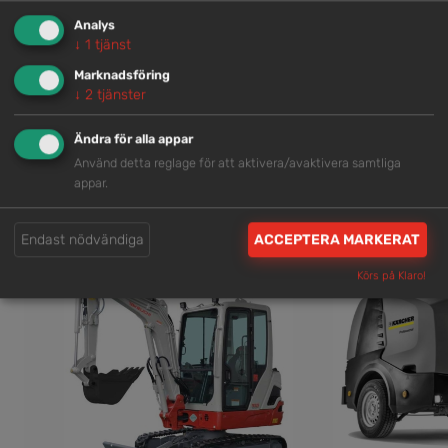
Analys
↓
1
tjänst
Marknadsföring
SENASTE NYTT
↓
2
tjänster
Ändra för alla appar
Här samlar vi intressant information om nyheter,
Använd detta reglage för att aktivera/avaktivera samtliga
referenscase, produkter och mycket mer!
appar.
SE ALLA NYHETER
Endast nödvändiga
ACCEPTERA MARKERAT
Körs på Klaro!