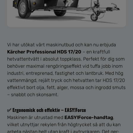
Vi har utökat vårt maskinutbud och kan nu erbjuda
Kärcher Professional HDS 17/20
– en kraftfull
hetvattentvätt i absolut toppklass. Perfekt för dig som
behöver maximal rengöringseffekt vid tuffa jobb inom
industri, entreprenad, fastighet och lantbruk. Med hög
vattenmängd, rejält tryck och hetvatten tar HDS 17/20
effektivt bort olja, fett, alger, mossa och ingrodd smuts
– snabbt och skonsamt.
✅ Ergonomisk och effektiv – EASY!Force
Maskinen är utrustad med
EASY!Force-handtag
,
vilket utnyttjar rekylen från högtrycket så att du kan
arbeta nästan helt utan kraft i avtryckaren. Det ger: