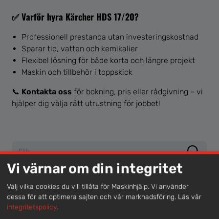
✅ Varför hyra Kärcher HDS 17/20?
Professionell prestanda utan investeringskostnad
Sparar tid, vatten och kemikalier
Flexibel lösning för både korta och längre projekt
Maskin och tillbehör i toppskick
📞
Kontakta oss
för bokning, pris eller rådgivning – vi
hjälper dig välja rätt utrustning för jobbet!
Sök …
Vi värnar om din integritet
KATEGORIER
Case
(1)
Välj vilka cookies du vill tillåta för Maskinhjälp. Vi använder
dessa för att optimera sajten och vår marknadsföring.
Läs vår
Nyhet
(11)
integritetspolicy
.