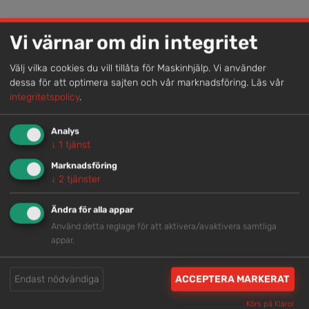
Lokal kompetens
Vi värnar om din integritet
Genom att samla våra medarbetare lokalt erbjuder vi
Välj vilka cookies du vill tillåta för Maskinhjälp. Vi använder
helhetslösningar.
dessa för att optimera sajten och vår marknadsföring.
Läs vår
integritetspolicy
.
Snabb service
Analys
↓
1
tjänst
Vi har tillgänglig personal som är redo att hjälpa dig.
Marknadsföring
↓
2
tjänster
Trygg rådgivning
Ändra för alla appar
Våra hjälpsamma medarbetare är experter inom
Använd detta reglage för att aktivera/avaktivera samtliga
branschen.
appar.
Endast nödvändiga
ACCEPTERA MARKERAT
Brett och samlat utbud
Körs på Klaro!
Vi har en välsorterad maskinpark med hög