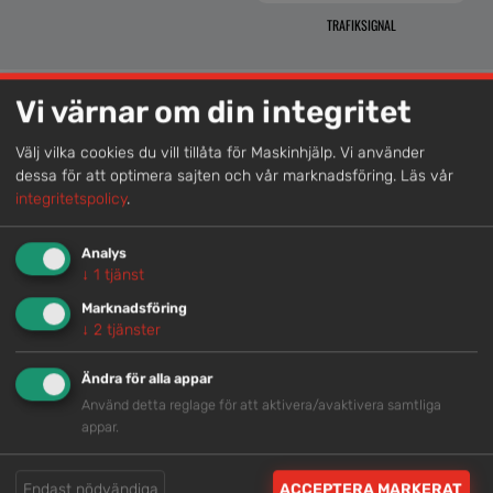
TRAFIKSIGNAL
Vi värnar om din integritet
Lokal kompetens
Välj vilka cookies du vill tillåta för Maskinhjälp. Vi använder
dessa för att optimera sajten och vår marknadsföring.
Läs vår
Genom att samla våra medarbetare lokalt erbjuder vi
integritetspolicy
.
helhetslösningar.
Analys
↓
1
tjänst
Snabb service
Marknadsföring
Vi har tillgänglig personal som är redo att hjälpa dig.
↓
2
tjänster
Ändra för alla appar
Trygg rådgivning
Använd detta reglage för att aktivera/avaktivera samtliga
appar.
Våra hjälpsamma medarbetare är experter inom
branschen.
Endast nödvändiga
ACCEPTERA MARKERAT