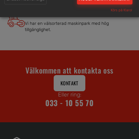
Körs på Klaro!
Brett och samlat utbud
Vi har en välsorterad maskinpark med hög
tillgänglighet.
Välkommen att kontakta oss
KONTAKT
Eller ring:
033 - 10 55 70