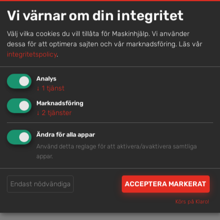
Vi värnar om din integritet
Genom att samla våra medarbetare lokalt erbjuder vi
helhetslösningar.
Välj vilka cookies du vill tillåta för Maskinhjälp. Vi använder
dessa för att optimera sajten och vår marknadsföring.
Läs vår
integritetspolicy
.
Snabb service
Vi har tillgänglig personal som är redo att hjälpa dig.
Analys
↓
1
tjänst
Marknadsföring
Trygg rådgivning
↓
2
tjänster
Våra hjälpsamma medarbetare är experter inom
Ändra för alla appar
branschen.
Använd detta reglage för att aktivera/avaktivera samtliga
appar.
Brett och samlat utbud
Endast nödvändiga
ACCEPTERA MARKERAT
Vi har en välsorterad maskinpark med hög
tillgänglighet.
Körs på Klaro!