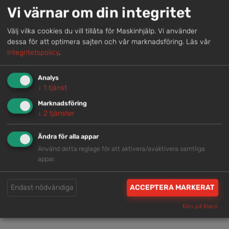
Genom att samla våra medarbetare lokalt erbjuder vi
Vi värnar om din integritet
helhetslösningar.
Välj vilka cookies du vill tillåta för Maskinhjälp. Vi använder
dessa för att optimera sajten och vår marknadsföring.
Läs vår
Snabb service
integritetspolicy
.
Vi har tillgänglig personal som är redo att hjälpa dig.
Analys
↓
1
tjänst
Marknadsföring
Trygg rådgivning
↓
2
tjänster
Våra hjälpsamma medarbetare är experter inom
branschen.
Ändra för alla appar
Använd detta reglage för att aktivera/avaktivera samtliga
appar.
Brett och samlat utbud
Endast nödvändiga
ACCEPTERA MARKERAT
Vi har en välsorterad maskinpark med hög
tillgänglighet.
Körs på Klaro!