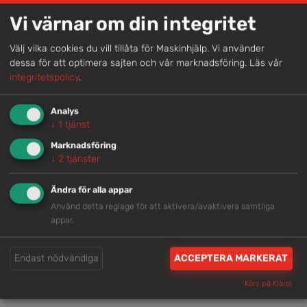
Vi värnar om din integritet
Genom att samla våra medarbetare lokalt erbjuder vi
helhetslösningar.
Välj vilka cookies du vill tillåta för Maskinhjälp. Vi använder
dessa för att optimera sajten och vår marknadsföring.
Läs vår
integritetspolicy
.
Snabb service
Vi har tillgänglig personal som är redo att hjälpa dig.
Analys
↓
1
tjänst
Marknadsföring
Trygg rådgivning
↓
2
tjänster
Våra hjälpsamma medarbetare är experter inom
Ändra för alla appar
branschen.
Använd detta reglage för att aktivera/avaktivera samtliga
appar.
Brett och samlat utbud
Endast nödvändiga
ACCEPTERA MARKERAT
Vi har en välsorterad maskinpark med hög
tillgänglighet.
Körs på Klaro!