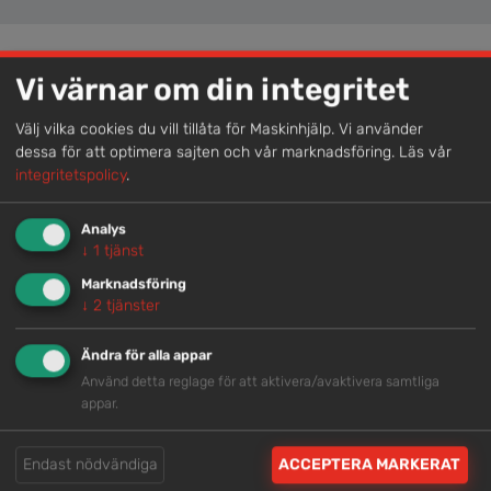
Vi värnar om din integritet
Lokal kompetens
Välj vilka cookies du vill tillåta för Maskinhjälp. Vi använder
Genom att samla våra medarbetare lokalt erbjuder vi
dessa för att optimera sajten och vår marknadsföring.
Läs vår
helhetslösningar.
integritetspolicy
.
Analys
Snabb service
↓
1
tjänst
Vi har tillgänglig personal som är redo att hjälpa dig.
Marknadsföring
↓
2
tjänster
Trygg rådgivning
Ändra för alla appar
Använd detta reglage för att aktivera/avaktivera samtliga
Våra hjälpsamma medarbetare är experter inom
appar.
branschen.
Endast nödvändiga
ACCEPTERA MARKERAT