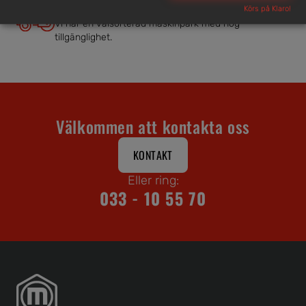
Brett och samlat utbud
Körs på Klaro!
Vi har en välsorterad maskinpark med hög
tillgänglighet.
Välkommen att kontakta oss
KONTAKT
Eller ring:
033 - 10 55 70