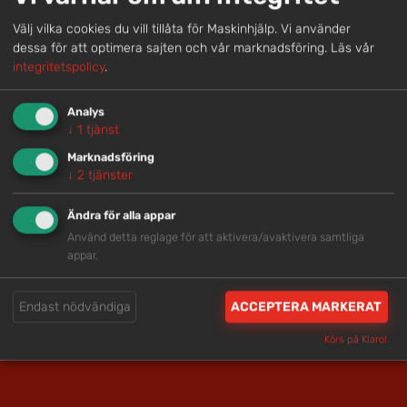
Välj vilka cookies du vill tillåta för Maskinhjälp. Vi använder
Snabb service
dessa för att optimera sajten och vår marknadsföring.
Läs vår
integritetspolicy
.
Vi har tillgänglig personal som är redo att hjälpa dig.
Analys
↓
1
tjänst
Trygg rådgivning
Marknadsföring
Våra hjälpsamma medarbetare är experter inom
↓
2
tjänster
branschen.
Ändra för alla appar
Använd detta reglage för att aktivera/avaktivera samtliga
Brett och samlat utbud
appar.
Vi har en välsorterad maskinpark med hög
tillgänglighet.
Endast nödvändiga
ACCEPTERA MARKERAT
Körs på Klaro!