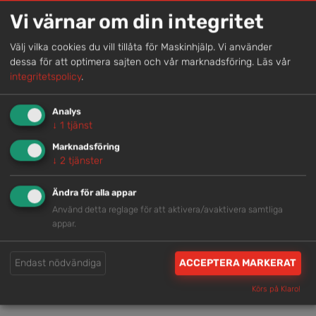
Genom att samla våra medarbetare lokalt erbjuder vi
Vi värnar om din integritet
helhetslösningar.
Välj vilka cookies du vill tillåta för Maskinhjälp. Vi använder
dessa för att optimera sajten och vår marknadsföring.
Läs vår
integritetspolicy
.
Snabb service
Vi har tillgänglig personal som är redo att hjälpa dig.
Analys
↓
1
tjänst
Marknadsföring
Trygg rådgivning
↓
2
tjänster
Våra hjälpsamma medarbetare är experter inom
Ändra för alla appar
branschen.
Använd detta reglage för att aktivera/avaktivera samtliga
appar.
Brett och samlat utbud
Endast nödvändiga
ACCEPTERA MARKERAT
Vi har en välsorterad maskinpark med hög
tillgänglighet.
Körs på Klaro!