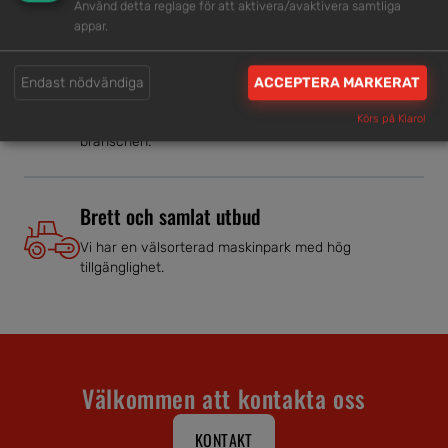
Använd detta reglage för att aktivera/avaktivera samtliga
Vi har tillgänglig personal som är redo att hjälpa dig.
appar.
Endast nödvändiga
ACCEPTERA MARKERAT
Trygg rådgivning
Våra hjälpsamma medarbetare är experter inom
Körs på Klaro!
branschen.
Brett och samlat utbud
Vi har en välsorterad maskinpark med hög
tillgänglighet.
Välkommen att kontakta oss
KONTAKT