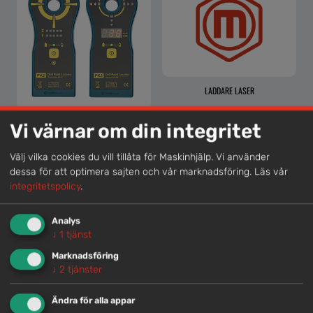
LADDARE LASER
MÄTINSTRUMENT FÖR BORRPOSITIONERING
Vi värnar om din integritet
<1,5M
Välj vilka cookies du vill tillåta för Maskinhjälp. Vi använder
dessa för att optimera sajten och vår marknadsföring.
Läs vår
integritetspolicy
.
Lokal kompetens
Analys
↓
1
tjänst
Genom att samla våra medarbetare lokalt erbjuder vi
helhetslösningar.
Marknadsföring
↓
2
tjänster
Snabb service
Ändra för alla appar