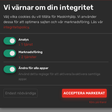
Genom att samla våra medarbetare lokalt erbjuder vi
Vi värnar om din integritet
helhetslösningar.
Välj vilka cookies du vill tillåta för Maskinhjälp. Vi använder
dessa för att optimera sajten och vår marknadsföring.
Läs vår
Snabb service
integritetspolicy
.
Vi har tillgänglig personal som är redo att hjälpa dig.
Analys
↓
1
tjänst
Marknadsföring
Trygg rådgivning
↓
2
tjänster
Våra hjälpsamma medarbetare är experter inom
Ändra för alla appar
branschen.
Använd detta reglage för att aktivera/avaktivera samtliga
appar.
Brett och samlat utbud
Endast nödvändiga
ACCEPTERA MARKERAT
Vi har en välsorterad maskinpark med hög
tillgänglighet.
Körs på Klaro!