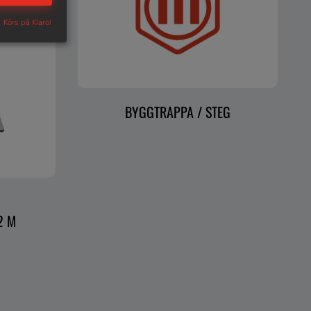
Körs på Klaro!
BYGGTRAPPA / STEG
D
2 M