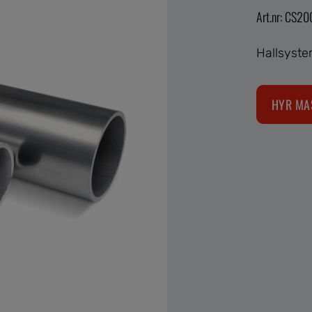
Art.nr: CS2
Hallsyst
HYR MA