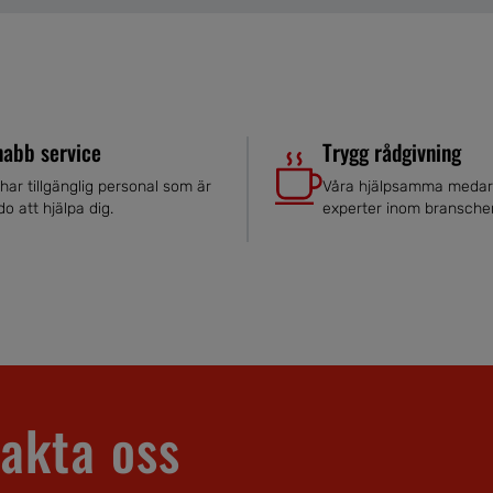
nabb service
Trygg rådgivning
 har tillgänglig personal som är
Våra hjälpsamma medar
do att hjälpa dig.
experter inom bransche
akta oss