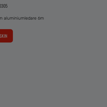
00305
em aluminiumledare 6m
SKIN