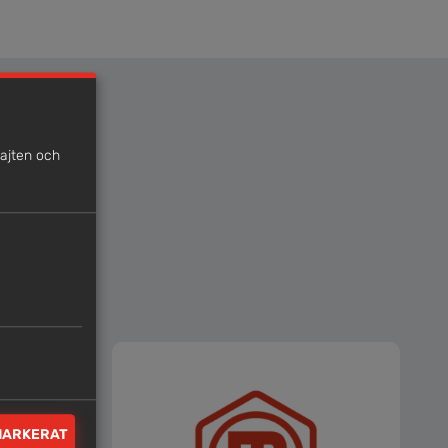
sajten och
MARKERAT