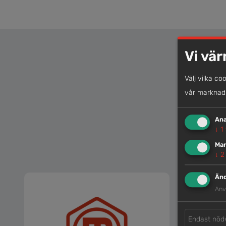
Vi vär
Välj vilka co
vår marknads
Ana
↓
1
Mar
↓
2
Änd
Anv
Endast nöd