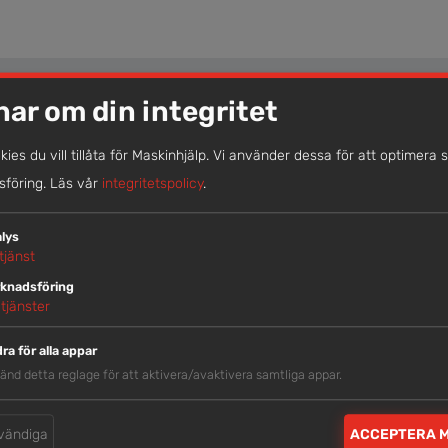
nar om din integritet
okies du vill tillåta för Maskinhjälp. Vi använder dessa för att optimera 
föring.
Läs vår
integritetspolicy
.
LIKNANDE MASKINER
lys
tjänst
knadsföring
tjänster
ra för alla appar
änd detta reglage för att aktivera/avaktivera samtliga appar.
vändiga
ACCEPTERA 