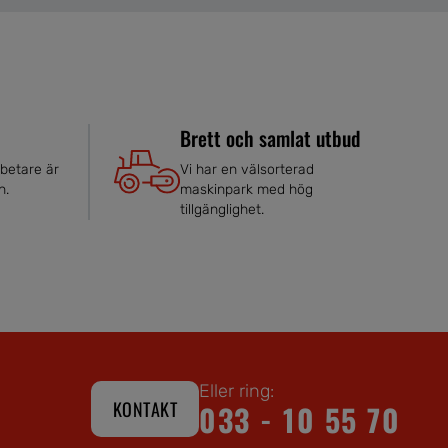
Brett och samlat utbud
betare är
Vi har en välsorterad
n.
maskinpark med hög
tillgänglighet.
Eller ring:
KONTAKT
033 - 10 55 70