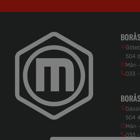
BORÅS
Göteb
504 6
Mån -
033 -
BORÅS
Gässl
504 4
Mån -
033 -