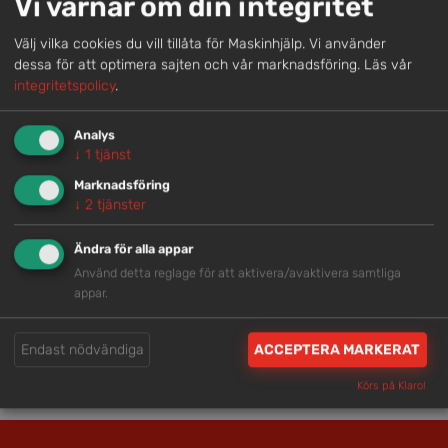
Vi värnar om din integritet
Välj vilka cookies du vill tillåta för Maskinhjälp. Vi använder
Snabb service
dessa för att optimera sajten och vår marknadsföring.
Läs vår
integritetspolicy
.
Vi har tillgänglig personal som är redo att hjälpa dig.
Analys
↓
1
tjänst
Trygg rådgivning
Marknadsföring
↓
2
tjänster
Våra hjälpsamma medarbetare är experter inom
branschen.
Ändra för alla appar
Använd detta reglage för att aktivera/avaktivera samtliga
appar.
Brett och samlat utbud
Vi har en välsorterad maskinpark med hög
Endast nödvändiga
ACCEPTERA MARKERAT
tillgänglighet.
Körs på Klaro!