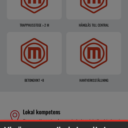
TRAPPHUSSTEGE > 2 M
HÄNGLÅS TILL CENTRAL
BETONGVIKT +8
HANTVERKSSTÄLLNING
Lokal kompetens
Genom att samla våra medarbetare lokalt erbjuder vi
helhetslösningar.