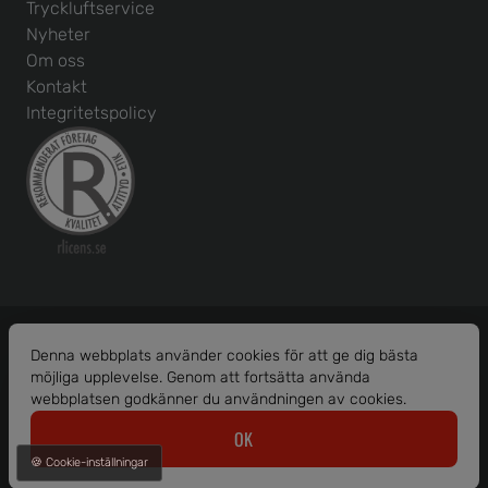
Tryckluftservice
Nyheter
Om oss
Kontakt
Integritetspolicy
Denna webbplats använder cookies för att ge dig bästa
möjliga upplevelse. Genom att fortsätta använda
Org. nr: 556586-1456
webbplatsen godkänner du användningen av cookies.
© 2026 Borås Maskinhjälp AB.
OK
Alla rättigheter reserverade.
🍪 Cookie-inställningar