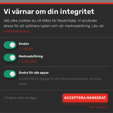
Lokal kompetens
Vi värnar om din integritet
Genom att samla våra medarbetare lokalt erbjuder vi
helhetslösningar.
Välj vilka cookies du vill tillåta för Maskinhjälp. Vi använder
dessa för att optimera sajten och vår marknadsföring.
Läs vår
integritetspolicy
.
Snabb service
Analys
Vi har tillgänglig personal som är redo att hjälpa dig.
↓
1
tjänst
Marknadsföring
↓
2
tjänster
Trygg rådgivning
Våra hjälpsamma medarbetare är experter inom
Ändra för alla appar
branschen.
Använd detta reglage för att aktivera/avaktivera samtliga
appar.
Brett och samlat utbud
Endast nödvändiga
ACCEPTERA MARKERAT
Vi har en välsorterad maskinpark med hög
Körs på Klaro!
tillgänglighet.