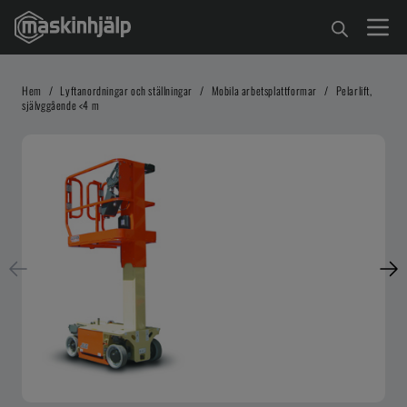
Hem
/
Lyftanordningar och ställningar
/
Mobila arbetsplattformar
/
Pelarlift,
självggående <4 m