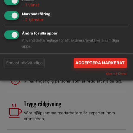
SAXLIFT, SJÄLVGÅENDE <8 M
↓
1
tjänst
Marknadsföring
↓
2
tjänster
Lokal kompetens
Ändra för alla appar
Använd detta reglage för att aktivera/avaktivera samtliga
Genom att samla våra medarbetare lokalt erbjuder vi
appar.
helhetslösningar.
Endast nödvändiga
ACCEPTERA MARKERAT
Snabb service
Körs på Klaro!
Vi har tillgänglig personal som är redo att hjälpa dig.
Trygg rådgivning
Våra hjälpsamma medarbetare är experter inom
branschen.