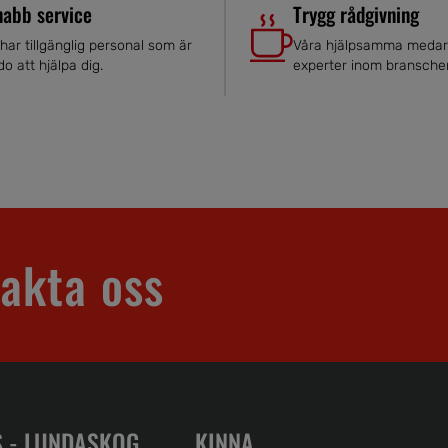
nabb service
Trygg rådgivning
 har tillgänglig personal som är
Våra hjälpsamma medar
do att hjälpa dig.
experter inom bransche
akta oss
 - LUNDASKOG
KINNA