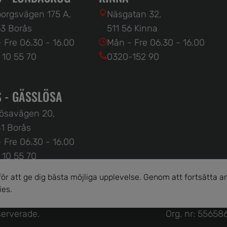
orgsvägen 175 A,
Näsgatan 32,
3 Borås
511 56 Kinna
 Fre 06.30 - 16.00
Mån - Fre 06.30 - 16.00
 10 55 70
0320-152 90
 - GÄSSLÖSA
ösavägen 20,
1 Borås
 Fre 06.30 - 16.00
 10 55 70
r att ge dig bästa möjliga upplevelse. Genom att fortsätta
ies.
eserverade.
Org. nr: 55658