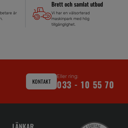
Brett och samlat utbud
betare är
Vi har en välsorterad
n.
maskinpark med hög
tillgänglighet.
Eller ring:
KONTAKT
033 - 10 55 70
LÄNKAR