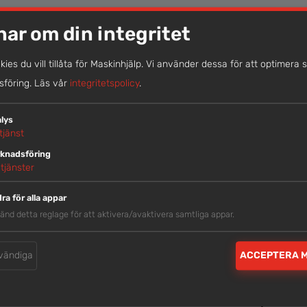
nar om din integritet
LIKNANDE MASKINER
okies du vill tillåta för Maskinhjälp. Vi använder dessa för att optimera 
föring.
Läs vår
integritetspolicy
.
lys
tjänst
knadsföring
tjänster
ra för alla appar
änd detta reglage för att aktivera/avaktivera samtliga appar.
vändiga
ACCEPTERA 
BETONGBASK FÖR VÄGG