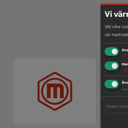
Vi vär
Välj vilka co
vår marknads
Ana
↓
1
Mar
↓
2
Änd
Anv
Endast nöd