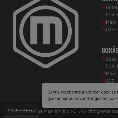
Göteb
504 6
Mån -
033 -
BORÅS
Gässl
504 4
Mån -
033 -
Denna webbplats använder cookies fö
godkänner du användningen av cook
© 2026 Borås Maskinhjälp AB.
Alla rättigheter r
🍪 Cookie-inställningar