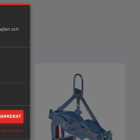
sajten och
MARKERAT
 <750
Körs på Klaro!