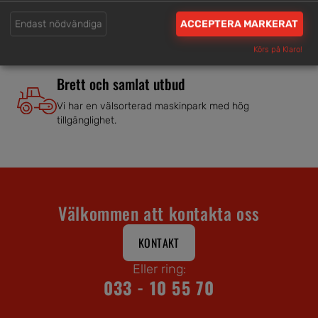
Våra hjälpsamma medarbetare är experter inom
Endast nödvändiga
ACCEPTERA MARKERAT
branschen.
Körs på Klaro!
Brett och samlat utbud
Vi har en välsorterad maskinpark med hög
tillgänglighet.
Välkommen att kontakta oss
KONTAKT
Eller ring:
033 - 10 55 70