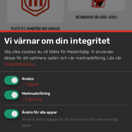
BETONGBASK FÖR VÄGG <1500 L
PLATTLYFT, HANDFÖRD MED VAKUUM
Vi värnar om din integritet
Välj vilka cookies du vill tillåta för Maskinhjälp. Vi använder
dessa för att optimera sajten och vår marknadsföring.
Läs vår
Lokal kompetens
integritetspolicy
.
Genom att samla våra medarbetare lokalt erbjuder vi
helhetslösningar.
Analys
↓
1
tjänst
Marknadsföring
Snabb service
↓
2
tjänster
Vi har tillgänglig personal som är redo att hjälpa dig.
Ändra för alla appar
Använd detta reglage för att aktivera/avaktivera samtliga
appar.
Trygg rådgivning