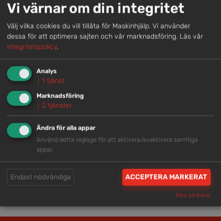
Vi värnar om din integritet
helhetslösningar.
Välj vilka cookies du vill tillåta för Maskinhjälp. Vi använder
dessa för att optimera sajten och vår marknadsföring.
Läs vår
Snabb service
integritetspolicy
.
Vi har tillgänglig personal som är redo att hjälpa dig.
Analys
↓
1
tjänst
Trygg rådgivning
Marknadsföring
↓
2
tjänster
Våra hjälpsamma medarbetare är experter inom
branschen.
Ändra för alla appar
Använd detta reglage för att aktivera/avaktivera samtliga
appar.
Brett och samlat utbud
Vi har en välsorterad maskinpark med hög
Endast nödvändiga
ACCEPTERA MARKERAT
tillgänglighet.
Körs på Klaro!