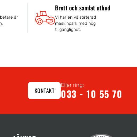
Brett och samlat utbud
betare är
Vi har en välsorterad
n.
maskinpark med hög
tillgänglighet.
Eller ring:
KONTAKT
033 - 10 55 70