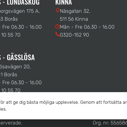
 - LUNDASKOG
KINNA
orgsvägen 175 A,
Näsgatan 32,
3 Borås
511 56 Kinna
 Fre 06.30 - 16.00
Mån - Fre 06.30 - 16.00
 10 55 70
0320-152 90
 - GÄSSLÖSA
ösavägen 20,
1 Borås
 Fre 06.30 - 16.00
 10 55 70
r att ge dig bästa möjliga upplevelse. Genom att fortsätta
ies.
eserverade.
Org. nr: 55658