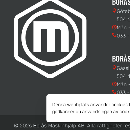
BORÅS
Göteb
504 6
Mån -
033 -
BORÅS
Gässl
504 4
Mån -
033 -
Denna webbplats använder cookies fö
godkänner du användningen av cook
© 2026 Borås Maskinhjälp AB.
Alla rättigheter r