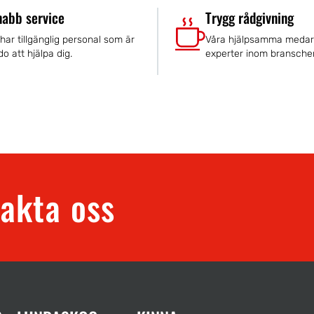
nabb service
Trygg rådgivning
 har tillgänglig personal som är
Våra hjälpsamma medar
do att hjälpa dig.
experter inom bransche
akta oss