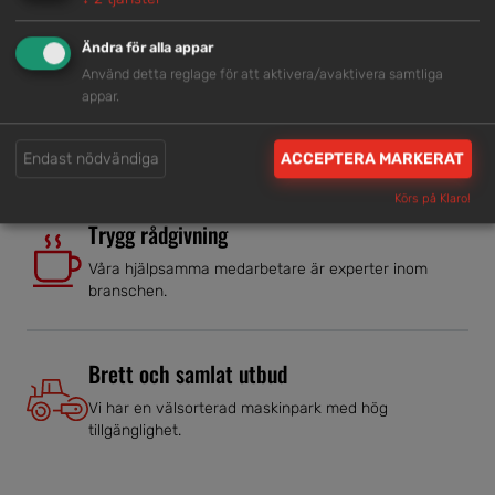
Genom att samla våra medarbetare lokalt erbjuder vi
helhetslösningar.
Ändra för alla appar
Använd detta reglage för att aktivera/avaktivera samtliga
appar.
Snabb service
Vi har tillgänglig personal som är redo att hjälpa dig.
Endast nödvändiga
ACCEPTERA MARKERAT
Körs på Klaro!
Trygg rådgivning
Våra hjälpsamma medarbetare är experter inom
branschen.
Brett och samlat utbud
Vi har en välsorterad maskinpark med hög
tillgänglighet.