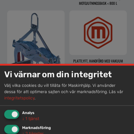
MOTGJUTNINGSBASK < 800 L
PLATTLYFT, HANDFÖRD MED VAKUUM
Vi värnar om din integritet
Välj vilka cookies du vill tillåta för Maskinhjälp. Vi använder
dessa för att optimera sajten och vår marknadsföring.
Läs vår
GRIPTÅNG FÖR STEN O BETONG <900KG
integritetspolicy
.
Analys
↓
1
tjänst
Lokal kompetens
Marknadsföring
↓
2
tjänster