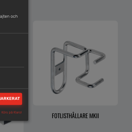
sajten och
MARKERAT
Körs på Klaro!
FOTLISTHÅLLARE MKII