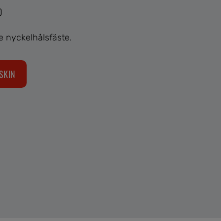
0
 nyckelhålsfäste.
SKIN