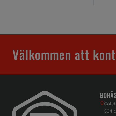
Välkommen att kont
BORÅS
Göteb
504 6