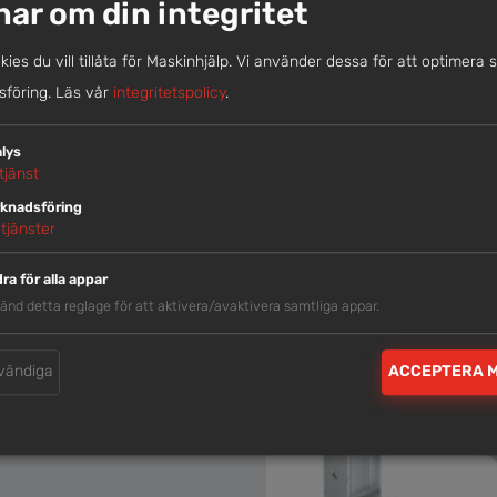
nar om din integritet
okies du vill tillåta för Maskinhjälp. Vi använder dessa för att optimera 
föring.
Läs vår
integritetspolicy
.
lys
tjänst
knadsföring
tjänster
ra för alla appar
änd detta reglage för att aktivera/avaktivera samtliga appar.
vändiga
ACCEPTERA 
TRAPPFÄSTE