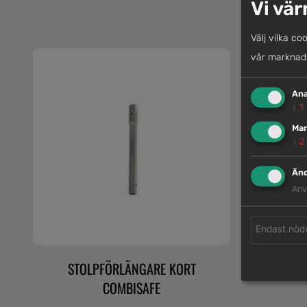
Vi vär
Välj vilka co
vår marknads
Ana
↓
1
Mar
↓
2
Änd
Anv
Endast nöd
STOLPFÖRLÄNGARE KORT
COMBISAFE