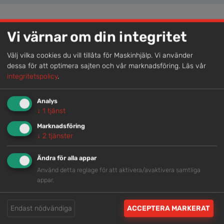
Vi värnar om din integritet
Lokal kompetens
Genom att samla våra medarbetare lokalt erbjuder vi
Välj vilka cookies du vill tillåta för Maskinhjälp. Vi använder
helhetslösningar.
dessa för att optimera sajten och vår marknadsföring.
Läs vår
integritetspolicy
.
Snabb service
Analys
↓
1
tjänst
Vi har tillgänglig personal som är redo att hjälpa dig.
Marknadsföring
↓
2
tjänster
Trygg rådgivning
Ändra för alla appar
Använd detta reglage för att aktivera/avaktivera samtliga
Våra hjälpsamma medarbetare är experter inom
appar.
branschen.
Endast nödvändiga
ACCEPTERA MARKERAT
Brett och samlat utbud