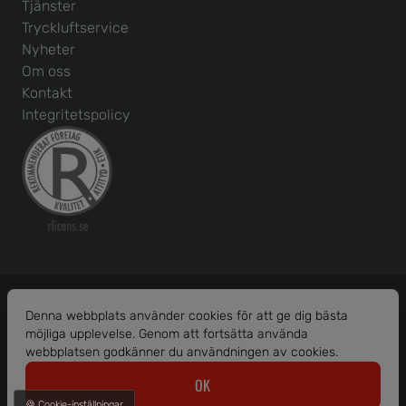
Tjänster
Tryckluftservice
Nyheter
Om oss
Kontakt
Integritetspolicy
Denna webbplats använder cookies för att ge dig bästa
möjliga upplevelse. Genom att fortsätta använda
Org. nr: 556586-1456
webbplatsen godkänner du användningen av cookies.
© 2026 Borås Maskinhjälp AB.
OK
Alla rättigheter reserverade.
🍪 Cookie-inställningar