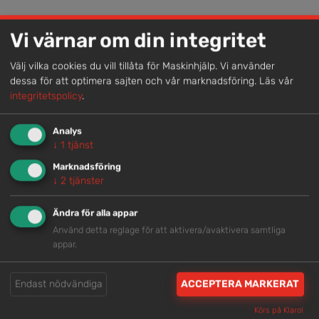
Lokal kompetens
Vi värnar om din integritet
Genom att samla våra medarbetare lokalt erbjuder vi
Välj vilka cookies du vill tillåta för Maskinhjälp. Vi använder
helhetslösningar.
dessa för att optimera sajten och vår marknadsföring.
Läs vår
integritetspolicy
.
Snabb service
Analys
Vi har tillgänglig personal som är redo att hjälpa dig.
↓
1
tjänst
Marknadsföring
↓
2
tjänster
Trygg rådgivning
Ändra för alla appar
Våra hjälpsamma medarbetare är experter inom
Använd detta reglage för att aktivera/avaktivera samtliga
branschen.
appar.
Brett och samlat utbud
Endast nödvändiga
ACCEPTERA MARKERAT
Vi har en välsorterad maskinpark med hög
Körs på Klaro!