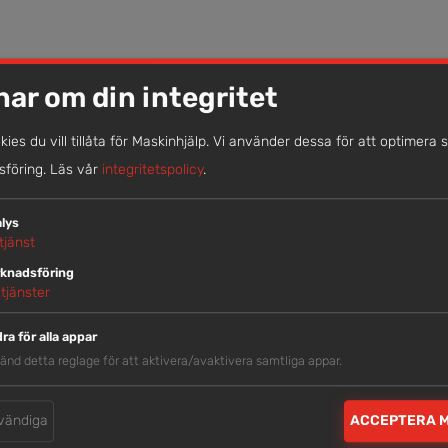
nar om din integritet
okies du vill tillåta för Maskinhjälp. Vi använder dessa för att optimera 
föring.
Läs vår
integritetspolicy
.
LIKNANDE MASKINER
lys
tjänst
knadsföring
tjänster
ra för alla appar
änd detta reglage för att aktivera/avaktivera samtliga appar.
vändiga
ACCEPTERA 