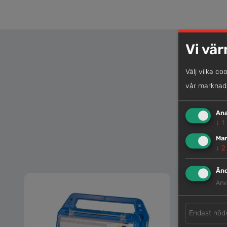
Vi vär
Välj vilka co
vår marknads
Ana
↓
1
Mar
↓
2
Änd
Anv
Endast nöd