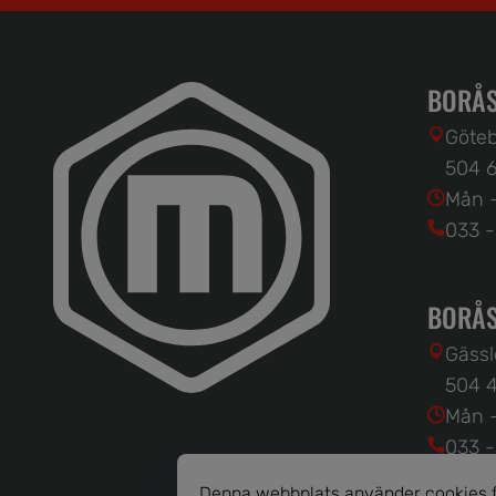
BORÅS
Göteb
504 6
Mån -
033 -
BORÅS
Gässl
504 4
Mån -
033 -
Denna webbplats använder cookies fö