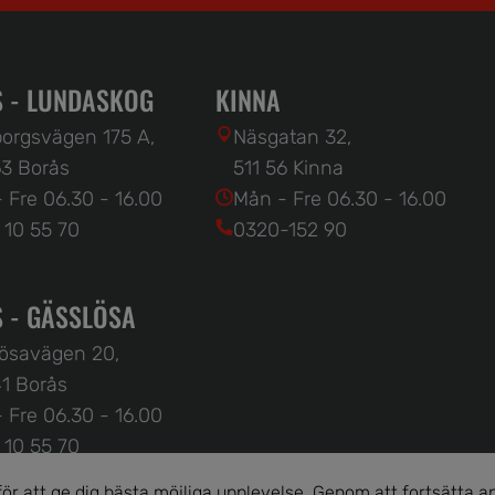
 - LUNDASKOG
KINNA
orgsvägen 175 A,
Näsgatan 32,
3 Borås
511 56 Kinna
 Fre 06.30 - 16.00
Mån - Fre 06.30 - 16.00
 10 55 70
0320-152 90
 - GÄSSLÖSA
ösavägen 20,
1 Borås
 Fre 06.30 - 16.00
 10 55 70
r att ge dig bästa möjliga upplevelse. Genom att fortsätta