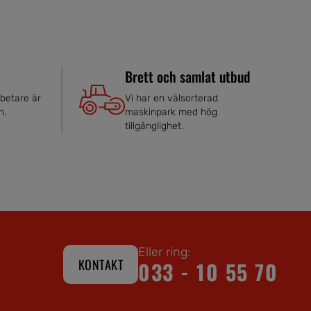
Brett och samlat utbud
betare är
Vi har en välsorterad
n.
maskinpark med hög
tillgänglighet.
Eller ring:
KONTAKT
033 - 10 55 70