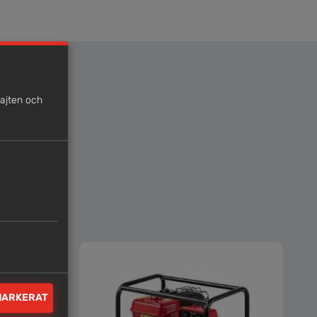
sajten och
MARKERAT