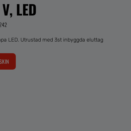
 V, LED
2242
pa LED. Utrustad med 3st inbyggda eluttag
SKIN