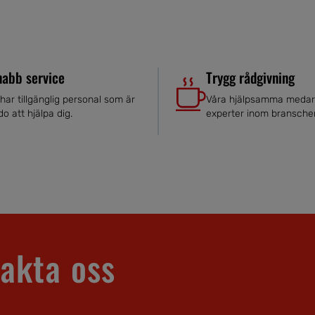
nabb service
Trygg rådgivning
 har tillgänglig personal som är
Våra hjälpsamma medar
do att hjälpa dig.
experter inom bransche
akta oss