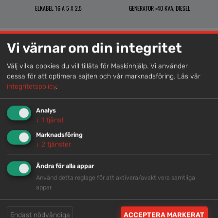
ELKABEL 16 A 5 X 2.5
GENERATOR <40 KVA, DIESEL
Vi värnar om din integritet
Lokal kompetens
Välj vilka cookies du vill tillåta för Maskinhjälp. Vi använder
dessa för att optimera sajten och vår marknadsföring.
Läs vår
Genom att samla våra medarbetare lokalt erbjuder vi
integritetspolicy
.
helhetslösningar.
Analys
↓
1
tjänst
Snabb service
Marknadsföring
Vi har tillgänglig personal som är redo att hjälpa dig.
↓
2
tjänster
Ändra för alla appar
Trygg rådgivning
Använd detta reglage för att aktivera/avaktivera samtliga
appar.
Våra hjälpsamma medarbetare är experter inom
branschen.
Endast nödvändiga
ACCEPTERA MARKERAT