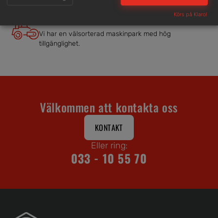
Brett och samlat utbud
Körs på Klaro!
Vi har en välsorterad maskinpark med hög
tillgänglighet.
Välkommen att kontakta oss
KONTAKT
Eller ring:
033 - 10 55 70