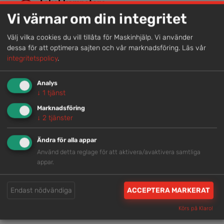
Lokal kompetens
Vi värnar om din integritet
Genom att samla våra medarbetare lokalt erbjuder vi
helhetslösningar.
Välj vilka cookies du vill tillåta för Maskinhjälp. Vi använder
dessa för att optimera sajten och vår marknadsföring.
Läs vår
integritetspolicy
.
Snabb service
Vi har tillgänglig personal som är redo att hjälpa dig.
Analys
↓
1
tjänst
Marknadsföring
Trygg rådgivning
↓
2
tjänster
Våra hjälpsamma medarbetare är experter inom
Ändra för alla appar
branschen.
Använd detta reglage för att aktivera/avaktivera samtliga
appar.
Brett och samlat utbud
Endast nödvändiga
ACCEPTERA MARKERAT
Vi har en välsorterad maskinpark med hög
tillgänglighet.
Körs på Klaro!