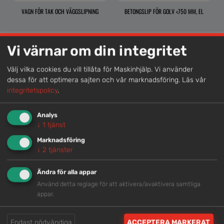
VAGN FÖR TAK OCH VÄGGSLIPNING
BETONGSLIP FÖR GOLV <750 MM, EL
Vi värnar om din integritet
Lokal kompetens
Välj vilka cookies du vill tillåta för Maskinhjälp. Vi använder
dessa för att optimera sajten och vår marknadsföring.
Läs vår
Genom att samla våra medarbetare lokalt erbjuder vi
integritetspolicy
.
helhetslösningar.
Analys
↓
1
tjänst
Snabb service
Marknadsföring
Vi har tillgänglig personal som är redo att hjälpa dig.
↓
2
tjänster
Ändra för alla appar
Trygg rådgivning
Använd detta reglage för att aktivera/avaktivera samtliga
appar.
Våra hjälpsamma medarbetare är experter inom
branschen.
Endast nödvändiga
ACCEPTERA MARKERAT