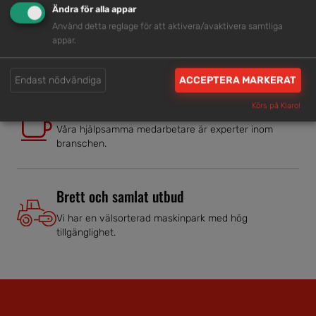
Ändra för alla appar
Använd detta reglage för att aktivera/avaktivera samtliga
Snabb service
appar.
Vi har tillgänglig personal som är redo att hjälpa dig.
Endast nödvändiga
ACCEPTERA MARKERAT
Trygg rådgivning
Körs på Klaro!
Våra hjälpsamma medarbetare är experter inom
branschen.
Brett och samlat utbud
Vi har en välsorterad maskinpark med hög
tillgänglighet.