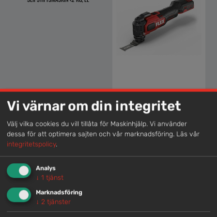
Vi värnar om din integritet
Välj vilka cookies du vill tillåta för Maskinhjälp. Vi använder
MULTISLIP / KAPMASKIN, BATTERI <18V
dessa för att optimera sajten och vår marknadsföring.
Läs vår
integritetspolicy
.
Analys
Lokal kompetens
↓
1
tjänst
Marknadsföring
Genom att samla våra medarbetare lokalt erbjuder vi
↓
2
tjänster
helhetslösningar.