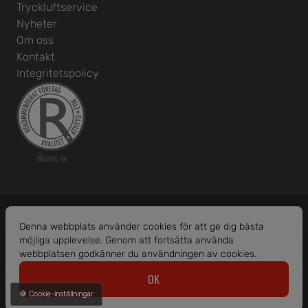
Tryckluftservice
Nyheter
Om oss
Kontakt
Integritetspolicy
Denna webbplats använder cookies för att ge dig bästa
möjliga upplevelse. Genom att fortsätta använda
Org. nr: 556586-1456
webbplatsen godkänner du användningen av cookies.
© 2026 Borås Maskinhjälp AB.
OK
Alla rättigheter reserverade.
🍪 Cookie-inställningar