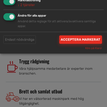
Marknadsföring
Lokal kompetens
↓
2
tjänster
Genom att samla våra medarbetare lokalt erbjuder vi
Ändra för alla appar
helhetslösningar.
Använd detta reglage för att aktivera/avaktivera samtliga
appar.
Snabb service
Endast nödvändiga
ACCEPTERA MARKERAT
Vi har tillgänglig personal som är redo att hjälpa dig.
Körs på Klaro!
Trygg rådgivning
Våra hjälpsamma medarbetare är experter inom
branschen.
Brett och samlat utbud
Vi har en välsorterad maskinpark med hög
tillgänglighet.