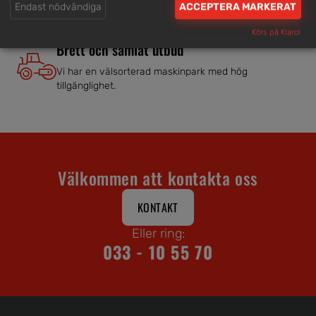
Endast nödvändiga
ACCEPTERA MARKERAT
Körs på Klaro!
Brett och samlat utbud
Vi har en välsorterad maskinpark med hög
tillgänglighet.
Välkommen att kontakta oss
KONTAKT
Eller ring:
033 - 10 55 70