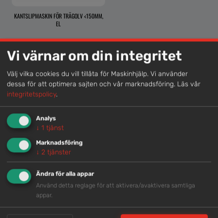
KANTSLIPMASKIN FÖR TRÄGOLV <150MM,
EL
Vi värnar om din integritet
Välj vilka cookies du vill tillåta för Maskinhjälp. Vi använder
Lokal kompetens
dessa för att optimera sajten och vår marknadsföring.
Läs vår
Genom att samla våra medarbetare lokalt erbjuder vi
integritetspolicy
.
helhetslösningar.
Analys
↓
1
tjänst
Snabb service
Marknadsföring
↓
2
tjänster
Vi har tillgänglig personal som är redo att hjälpa dig.
Ändra för alla appar
Använd detta reglage för att aktivera/avaktivera samtliga
Trygg rådgivning
appar.
Våra hjälpsamma medarbetare är experter inom
branschen.