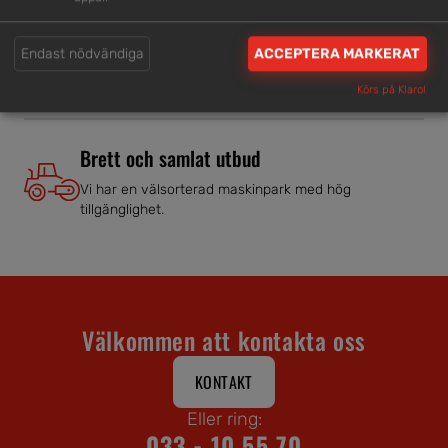
Trygg rådgivning
Endast nödvändiga
ACCEPTERA MARKERAT
Våra hjälpsamma medarbetare är experter inom
branschen.
Körs på Klaro!
Brett och samlat utbud
Vi har en välsorterad maskinpark med hög
tillgänglighet.
Välkommen att kontakta oss
KONTAKT
Eller ring:
033 - 10 55 70