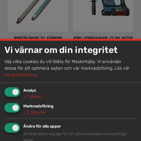
BORRFÖRLÄNGARE TILL KÄRNBORR
BORR / KOMBIHAMMARE <25 MM, BATTERI
<36 V
Vi värnar om din integritet
Välj vilka cookies du vill tillåta för Maskinhjälp. Vi använder
dessa för att optimera sajten och vår marknadsföring.
Läs vår
integritetspolicy
.
Lokal kompetens
Genom att samla våra medarbetare lokalt erbjuder vi
Analys
helhetslösningar.
↓
1
tjänst
Marknadsföring
↓
2
tjänster
Snabb service
Ändra för alla appar
Vi har tillgänglig personal som är redo att hjälpa dig.
Använd detta reglage för att aktivera/avaktivera samtliga
appar.