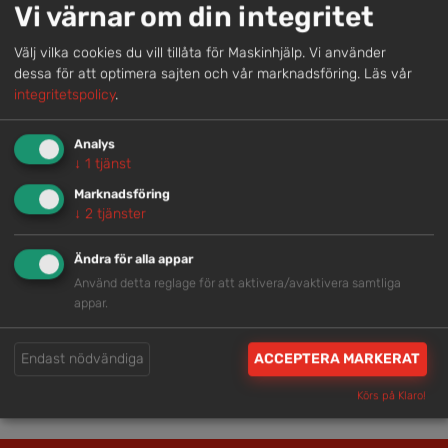
Vi värnar om din integritet
helhetslösningar.
Välj vilka cookies du vill tillåta för Maskinhjälp. Vi använder
dessa för att optimera sajten och vår marknadsföring.
Läs vår
Snabb service
integritetspolicy
.
Vi har tillgänglig personal som är redo att hjälpa dig.
Analys
↓
1
tjänst
Trygg rådgivning
Marknadsföring
↓
2
tjänster
Våra hjälpsamma medarbetare är experter inom
branschen.
Ändra för alla appar
Använd detta reglage för att aktivera/avaktivera samtliga
appar.
Brett och samlat utbud
Vi har en välsorterad maskinpark med hög
Endast nödvändiga
ACCEPTERA MARKERAT
tillgänglighet.
Körs på Klaro!