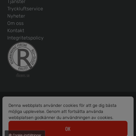
Tjänster
Tryckluftservice
Nyheter
Om oss
Kontakt
Integritetspolicy
Denna webbplats använder cookies för att ge dig bästa
möjliga upplevelse. Genom att fortsätta använda
Org. nr: 556586-1456
webbplatsen godkänner du användningen av cookies.
© 2026 Borås Maskinhjälp AB.
OK
Alla rättigheter reserverade.
🍪 Cookie-inställningar