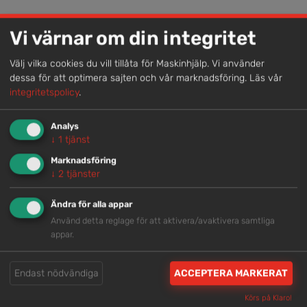
Lokal kompetens
Vi värnar om din integritet
Genom att samla våra medarbetare lokalt erbjuder vi
Välj vilka cookies du vill tillåta för Maskinhjälp. Vi använder
helhetslösningar.
dessa för att optimera sajten och vår marknadsföring.
Läs vår
integritetspolicy
.
Snabb service
Analys
Vi har tillgänglig personal som är redo att hjälpa dig.
↓
1
tjänst
Marknadsföring
↓
2
tjänster
Trygg rådgivning
Ändra för alla appar
Våra hjälpsamma medarbetare är experter inom
Använd detta reglage för att aktivera/avaktivera samtliga
branschen.
appar.
Brett och samlat utbud
Endast nödvändiga
ACCEPTERA MARKERAT
Vi har en välsorterad maskinpark med hög
Körs på Klaro!