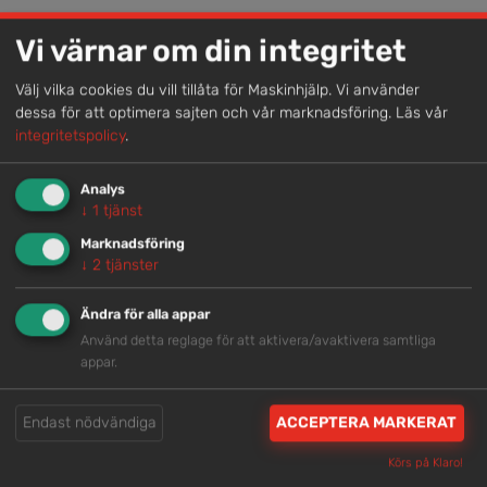
Lokal kompetens
Vi värnar om din integritet
Genom att samla våra medarbetare lokalt erbjuder vi
helhetslösningar.
Välj vilka cookies du vill tillåta för Maskinhjälp. Vi använder
dessa för att optimera sajten och vår marknadsföring.
Läs vår
integritetspolicy
.
Snabb service
Analys
Vi har tillgänglig personal som är redo att hjälpa dig.
↓
1
tjänst
Marknadsföring
↓
2
tjänster
Trygg rådgivning
Våra hjälpsamma medarbetare är experter inom
Ändra för alla appar
branschen.
Använd detta reglage för att aktivera/avaktivera samtliga
appar.
Brett och samlat utbud
Endast nödvändiga
ACCEPTERA MARKERAT
Vi har en välsorterad maskinpark med hög
Körs på Klaro!
tillgänglighet.