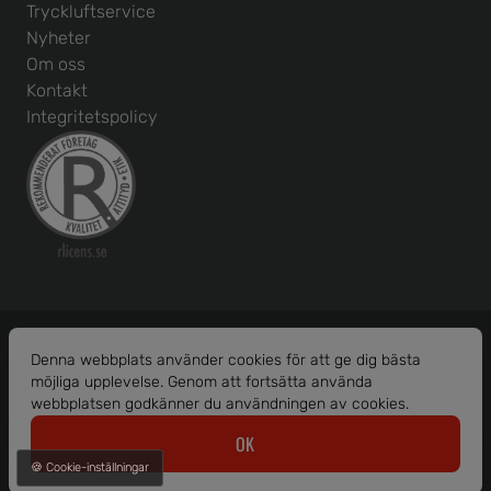
Tryckluftservice
Nyheter
Om oss
Kontakt
Integritetspolicy
Denna webbplats använder cookies för att ge dig bästa
möjliga upplevelse. Genom att fortsätta använda
Org. nr: 556586-1456
webbplatsen godkänner du användningen av cookies.
© 2026 Borås Maskinhjälp AB.
OK
Alla rättigheter reserverade.
🍪 Cookie-inställningar